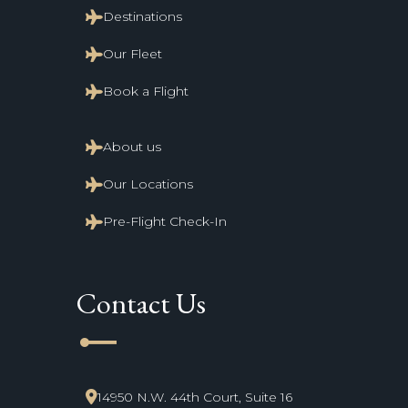
Destinations
Our Fleet
Book a Flight
About us
Our Locations
Pre-Flight Check-In
Contact Us
line_start
14950 N.W. 44th Court, Suite 16