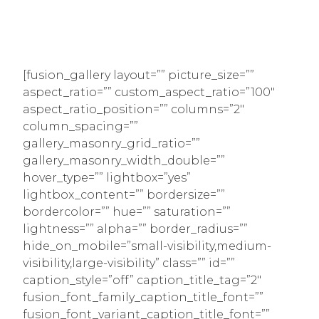
[fusion_gallery layout=”” picture_size=””
aspect_ratio=”” custom_aspect_ratio=”100″
aspect_ratio_position=”” columns=”2″
column_spacing=””
gallery_masonry_grid_ratio=””
gallery_masonry_width_double=””
hover_type=”” lightbox=”yes”
lightbox_content=”” bordersize=””
bordercolor=”” hue=”” saturation=””
lightness=”” alpha=”” border_radius=””
hide_on_mobile=”small-visibility,medium-
visibility,large-visibility” class=”” id=””
caption_style=”off” caption_title_tag=”2″
fusion_font_family_caption_title_font=””
fusion_font_variant_caption_title_font=””