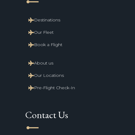
line_start
Destinations
Our Fleet
Book a Flight
About us
Our Locations
Pre-Flight Check-In
Contact Us
line_start