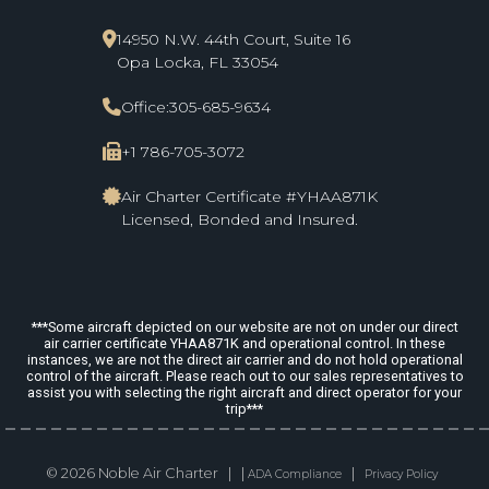
14950 N.W. 44th Court, Suite 16
Opa Locka, FL 33054
Office:
305-685-9634
+1 786-705-3072
Air Charter Certificate #YHAA871K
Licensed, Bonded and Insured.
***Some aircraft depicted on our website are not on under our direct
air carrier certificate YHAA871K and operational control. In these
instances, we are not the direct air carrier and do not hold operational
control of the aircraft. Please reach out to our sales representatives to
assist you with selecting the right aircraft and direct operator for your
trip***
© 2026 Noble Air Charter | |
|
ADA Compliance
Privacy Policy