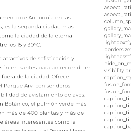
[fusion_gal
aspect_rat
aspect_rat
tamento de Antioquia en las
column_sp
es, es la segunda ciudad mas
gallery_ma
omo la ciudad de la eterna
gallery_ma
lightbox=”
re los 15 y 30°C.
bordersize=
lightness=”
 atractivos de sofisticación y
hide_on_mo
 interesantes para un recorrido en
visibility,la
 fuera de la ciudad. Ofrece
caption_sty
fusion_fon
el Parque Arvi con senderos
fusion_fon
ibilidad de avistamiento de aves.
caption_tit
ín Botánico, el pulmón verde más
caption_tit
con más de 400 plantas y más de
caption_tit
caption_tit
re áreas interesantes como la
caption_b
rte callejero y el Parque Lleras