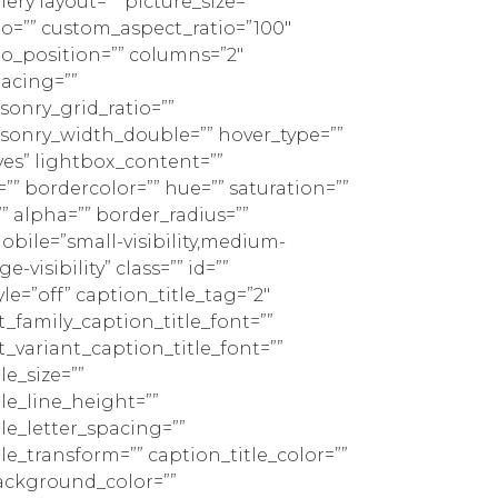
lery layout=”” picture_size=””
io=”” custom_aspect_ratio=”100″
io_position=”” columns=”2″
acing=””
sonry_grid_ratio=””
sonry_width_double=”” hover_type=””
yes” lightbox_content=””
”” bordercolor=”” hue=”” saturation=””
” alpha=”” border_radius=””
bile=”small-visibility,medium-
rge-visibility” class=”” id=””
le=”off” caption_title_tag=”2″
t_family_caption_title_font=””
t_variant_caption_title_font=””
le_size=””
le_line_height=””
le_letter_spacing=””
le_transform=”” caption_title_color=””
ackground_color=””