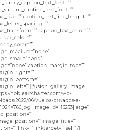
t_family_caption_text_font=””
t_variant_caption_text_font=””
xt_size=”” caption_text_line_height=””
xt_letter_spacing=””
xt_transform=”” caption_text_color=””
rder_color=””
erlay_color=””
lign_medium=”none”
ign_small=”none”
ign=”none” caption_margin_top=””
rgin_right=””
argin_bottom=””
rgin_left=””][fusion_gallery_image
ps://nobleaircharter.com/wp-
loads/2022/06/Vuelos-privados-a-
-1024×766.jpg” image_id=”16253|large”
io_position=””
age_position=”” image_title=””
on=”” link=”” linktarget=”_self” /]