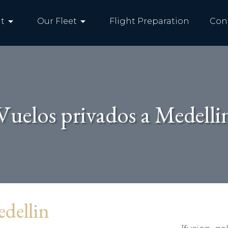
arrow_drop_down
arrow_drop_down
t
Our Fleet
Flight Preparation
Con
Vuelos privados a Medelli
edellin