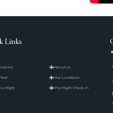
k Links
li
inations
About us
Fleet
Our Locations
 a Flight
Pre-Flight Check-In