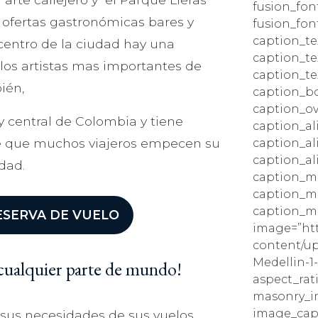
fusion_fon
 ofertas gastronómicas bares y
fusion_fon
caption_te
 centro de la ciudad hay una
caption_te
os artistas mas importantes de
caption_te
ién,
caption_bo
caption_ov
 central de Colombia y tiene
caption_a
ce que muchos viajeros empecen su
caption_al
caption_al
dad.
caption_ma
caption_m
caption_ma
ESERVA DE VUELO
image=”htt
content/up
Medellin-1
 cualquier parte de mundo!
aspect_rat
masonry_im
image_capti
 sus necesidades de sus vuelos