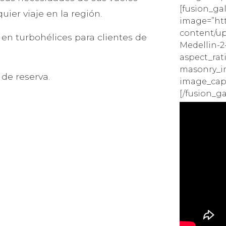
[fusion_ga
uier viaje en la región.
image=”htt
content/up
 en turbohélices para clientes de
Medellin-2
aspect_rat
masonry_im
de reserva.
image_capti
[/fusion_ga