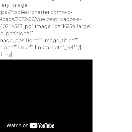
llery_image
ps://nobleaircharter.com/wp-
loads/2022/06/Vuelos-privados-a-
-1024×523.jpg” image_id=”16254|large”
io_position=””
age_position=”” image_title=””
on=”” link=”” linktarget=”_self” /]
llery]