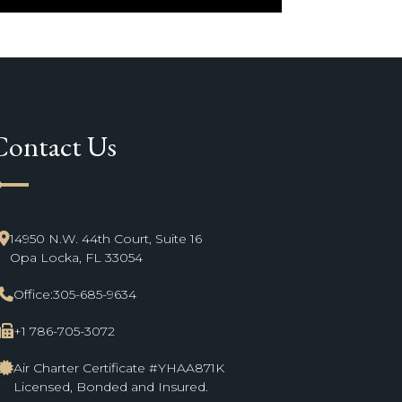
Contact Us
ne_start
14950 N.W. 44th Court, Suite 16
Opa Locka, FL 33054
Office:
305-685-9634
+1 786-705-3072
Air Charter Certificate #YHAA871K
Licensed, Bonded and Insured.