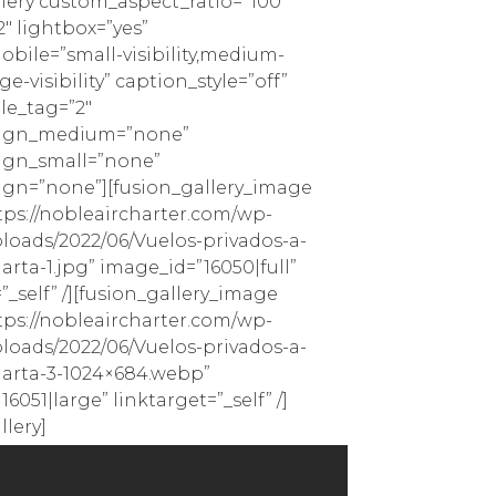
llery custom_aspect_ratio=”100″
″ lightbox=”yes”
bile=”small-visibility,medium-
arge-visibility” caption_style=”off”
le_tag=”2″
lign_medium=”none”
ign_small=”none”
ign=”none”][fusion_gallery_image
ps://nobleaircharter.com/wp-
loads/2022/06/Vuelos-privados-a-
arta-1.jpg” image_id=”16050|full”
”_self” /][fusion_gallery_image
ps://nobleaircharter.com/wp-
loads/2022/06/Vuelos-privados-a-
larta-3-1024×684.webp”
6051|large” linktarget=”_self” /]
llery]