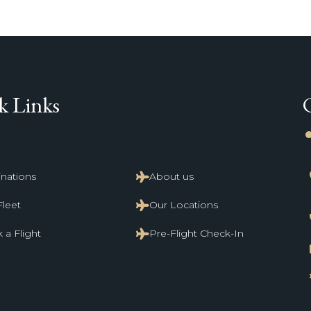
k Links
li
inations
About us
Fleet
Our Locations
 a Flight
Pre-Flight Check-In