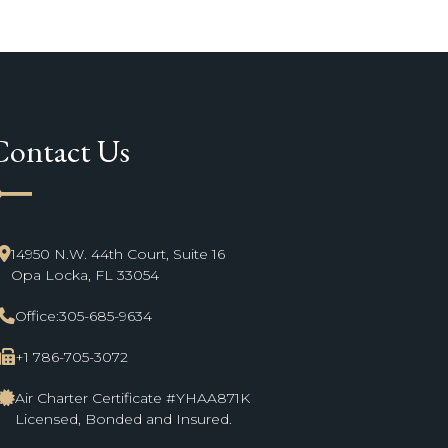
Contact Us
ne_start
14950 N.W. 44th Court, Suite 16
Opa Locka, FL 33054
Office:
305-685-9634
+1 786-705-3072
Air Charter Certificate #YHAA871K
Licensed, Bonded and Insured.