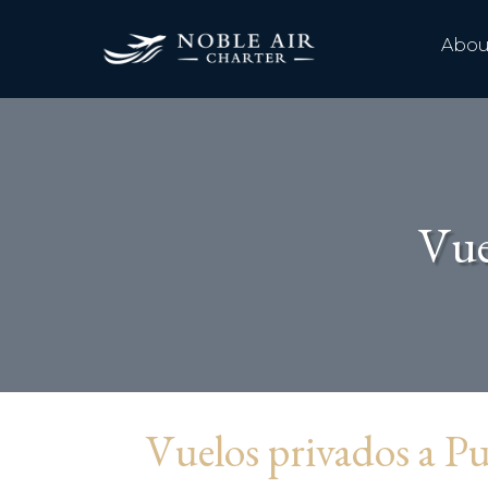
Abou
Vue
Vuelos privados a Pu