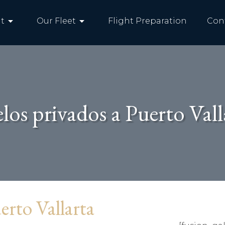
arrow_drop_down
arrow_drop_down
t
Our Fleet
Flight Preparation
Con
los privados a Puerto Vall
erto Vallarta