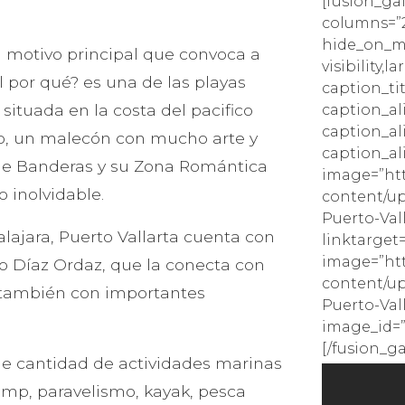
[fusion_ga
columns=”2
hide_on_mo
el motivo principal que convoca a
visibility,l
l por qué? es una de las playas
caption_tit
situada en la costa del pacifico
caption_a
caption_al
co, un malecón con mucho arte y
caption_al
 de Banderas y su Zona Romántica
image=”htt
 inolvidable.
content/up
Puerto-Vall
ajara, Puerto Vallarta cuenta con
linktarget=
image=”htt
o Díaz Ordaz, que la conecta con
content/up
y también con importantes
Puerto-Val
image_id=”1
[/fusion_ga
e cantidad de actividades marinas
mp, paravelismo, kayak, pesca